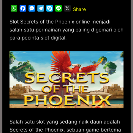
W
F
M
T
S
L
X
Share
h
a
e
e
k
i
a
c
s
l
y
n
Slot Secrets of the Phoenix online menjadi
t
e
s
e
p
e
salah satu permainan yang paling digemari oleh
s
b
e
g
e
para pecinta slot digital.
A
o
n
r
p
o
g
a
p
k
e
m
r
Salah satu slot yang sedang naik daun adalah
Secrets of the Phoenix, sebuah game bertema