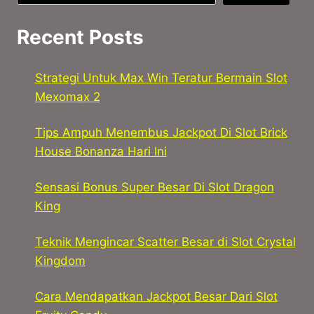
Recent Posts
Strategi Untuk Max Win Teratur Bermain Slot
Mexomax 2
Tips Ampuh Menembus Jackpot Di Slot Brick
House Bonanza Hari Ini
Sensasi Bonus Super Besar Di Slot Dragon
King
Teknik Mengincar Scatter Besar di Slot Crystal
Kingdom
Cara Mendapatkan Jackpot Besar Dari Slot