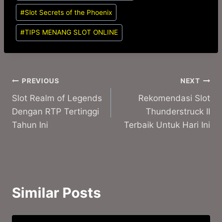
#
Slot Secrets of the Phoenix
#
TIPS MENANG SLOT ONLINE
Post
PREVIOUS
NEXT
Slot Realm of Legends
Rekomendasi Slot
navigation
Dengan RTP Tertinggi
Thunderstruck II
Tahun Ini
Terbaik Untuk Hari Ini
Similar Posts