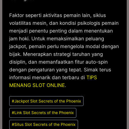
Faktor seperti aktivitas pemain lain, siklus
volatilitas mesin, dan kondisi psikologis pemain
menjadi penentu penting dalam menentukan
jam hoki. Untuk memaksimalkan peluang
jackpot, pemain perlu mengelola modal dengan
bijak. Menerapkan strategi taruhan yang
disiplin, dan memanfaatkan fitur auto-spin
dengan pengaturan yang tepat. Simak terus
informasi menarik dan terbaru di
TIPS
MENANG SLOT ONLINE
.
Post
#
Jackpot Slot Secrets of the Phoenix
Tags:
#
Link Slot Secrets of the Phoenix
#
Situs Slot Secrets of the Phoenix