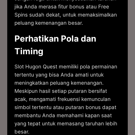
jika Anda merasa fitur bonus atau Free
Spins sudah dekat, untuk memaksimalkan
peluang kemenangan besar.
Perhatikan Pola dan
Timing
Slot Hugon Quest memiliki pola permainan
tertentu yang bisa Anda amati untuk
meningkatkan peluang kemenangan.
Meskipun hasil setiap putaran bersifat
acak, mengamati frekuensi kemunculan
simbol tertentu atau putaran bonus dapat
membantu Anda memahami kapan saat
yang tepat untuk memasang taruhan lebih
besar.