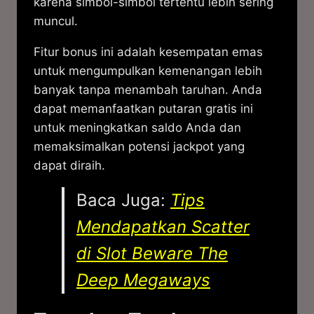
karena simbol-simbol tertentu lebih sering
muncul.
Fitur bonus ini adalah kesempatan emas
untuk mengumpulkan kemenangan lebih
banyak tanpa menambah taruhan. Anda
dapat memanfaatkan putaran gratis ini
untuk meningkatkan saldo Anda dan
memaksimalkan potensi jackpot yang
dapat diraih.
Baca Juga:
Tips
Mendapatkan Scatter
di Slot Beware The
Deep Megaways