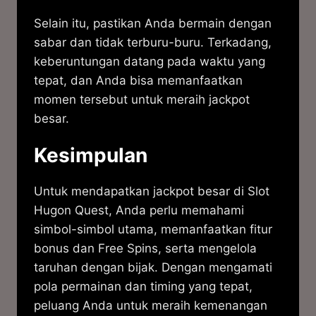
Selain itu, pastikan Anda bermain dengan
sabar dan tidak terburu-buru. Terkadang,
keberuntungan datang pada waktu yang
tepat, dan Anda bisa memanfaatkan
momen tersebut untuk meraih jackpot
besar.
Kesimpulan
Untuk mendapatkan jackpot besar di Slot
Hugon Quest, Anda perlu memahami
simbol-simbol utama, memanfaatkan fitur
bonus dan Free Spins, serta mengelola
taruhan dengan bijak. Dengan mengamati
pola permainan dan timing yang tepat,
peluang Anda untuk meraih kemenangan