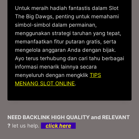
Untuk meraih hadiah fantastis dalam Slot
The Big Dawgs, penting untuk memahami
simbol-simbol dalam permainan,
menggunakan strategi taruhan yang tepat,
memanfaatkan fitur putaran gratis, serta
mengelola anggaran Anda dengan bijak.
Ayo terus terhubung dan cari tahu berbagai
informasi menarik lainnya secara
menyeluruh dengan mengklik
TIPS
MENANG SLOT ONLINE
.
NEED BACKLINK HIGH QUALITY and RELEVANT
?
let us help.
click here