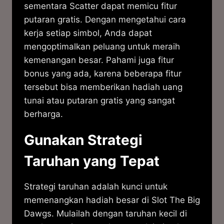
sementara Scatter dapat memicu fitur
putaran gratis. Dengan mengetahui cara
kerja setiap simbol, Anda dapat
mengoptimalkan peluang untuk meraih
kemenangan besar. Pahami juga fitur
bonus yang ada, karena beberapa fitur
tersebut bisa memberikan hadiah uang
tunai atau putaran gratis yang sangat
berharga.
Gunakan Strategi
Taruhan yang Tepat
Strategi taruhan adalah kunci untuk
memenangkan hadiah besar di Slot The Big
Dawgs. Mulailah dengan taruhan kecil di