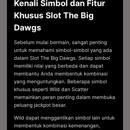
Kenali Simbol dan Fitur
Khusus Slot The Big
Dawgs
Sebelum mulai bermain, sangat penting
untuk memahami simbol-simbol yang ada
dalam Slot The Big Dawgs. Setiap simbol
memiliki nilai yang berbeda dan dapat
membantu Anda membentuk kombinasi
yang menguntungkan. Beberapa simbol
khusus seperti Wild dan Scatter
memainkan peran penting dalam membuka
peluang jackpot besar.
Wild dapat menggantikan simbol lain untuk
membentuk kombinasi kemenangan,