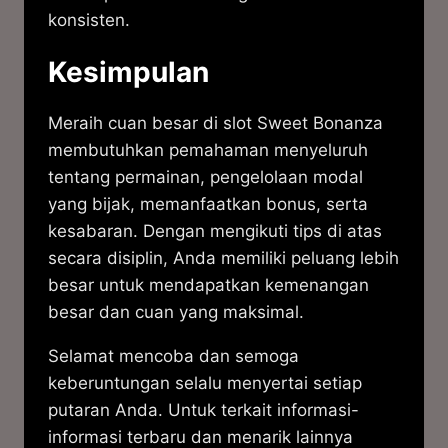
konsisten.
Kesimpulan
Meraih cuan besar di slot Sweet Bonanza
membutuhkan pemahaman menyeluruh
tentang permainan, pengelolaan modal
yang bijak, memanfaatkan bonus, serta
kesabaran. Dengan mengikuti tips di atas
secara disiplin, Anda memiliki peluang lebih
besar untuk mendapatkan kemenangan
besar dan cuan yang maksimal.
Selamat mencoba dan semoga
keberuntungan selalu menyertai setiap
putaran Anda. Untuk terkait informasi-
informasi terbaru dan menarik lainnya