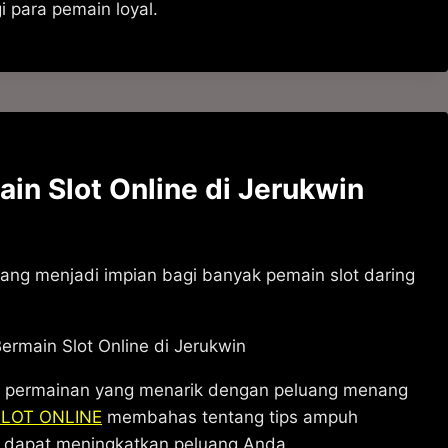
 para pemain loyal.
n Slot Online di Jerukwin
ang menjadi impian bagi banyak pemain slot daring
rm permainan yang menarik dengan peluang menang
LOT ONLINE
membahas tentang tips ampuh
g dapat meningkatkan peluang Anda.