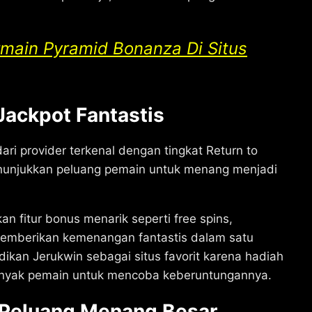
rmain Pyramid Bonanza Di Situs
Jackpot Fantastis
i provider terkenal dengan tingkat Return to
menunjukkan peluang pemain untuk menang menjadi
n fitur bonus menarik seperti free spins,
a memberikan kemenangan fantastis dalam satu
dikan Jerukwin sebagai situs favorit karena hadiah
anyak pemain untuk mencoba keberuntungannya.
 Peluang Menang Besar