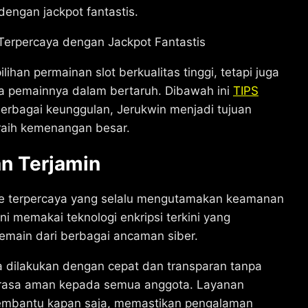
engan jackpot fantastis.
ihan permainan slot berkualitas tinggi, tetapi juga
 pemainnya dalam bertaruh. Dibawah ini
TIPS
bagai keunggulan, Jerukwin menjadi tujuan
eraih kemenangan besar.
n Terjamin
line terpercaya yang selalu mengutamakan keamanan
ni memakai teknologi enkripsi terkini yang
emain dari berbagai ancaman siber.
na dilakukan dengan cepat dan transparan tanpa
rasa aman kepada semua anggota. Layanan
 membantu kapan saja, memastikan pengalaman