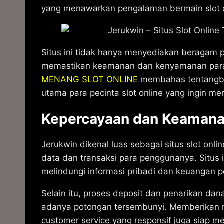
yang menawarkan pengalaman bermain slot d
Situs ini tidak hanya menyediakan beragam pil
memastikan keamanan dan kenyamanan para
MENANG SLOT ONLINE
membahas tentangber
utama para pecinta slot online yang ingin m
Kepercayaan dan Keamana
Jerukwin dikenal luas sebagai situs slot on
data dan transaksi para penggunanya. Situs i
melindungi informasi pribadi dan keuangan p
Selain itu, proses deposit dan penarikan da
adanya potongan tersembunyi. Memberikan 
customer service yang responsif juga siap