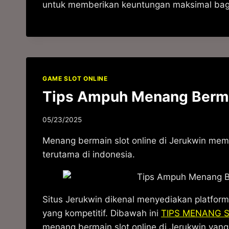
untuk memberikan keuntungan maksimal bagi
GAME SLOT ONLINE
Tips Ampuh Menang Bermai
05/23/2025
Menang bermain slot online di Jerukwin mem
terutama di indonesia.
Situs Jerukwin dikenal menyediakan platfo
yang kompetitif. Dibawah ini
TIPS MENANG S
menang bermain slot online di Jerukwin yan