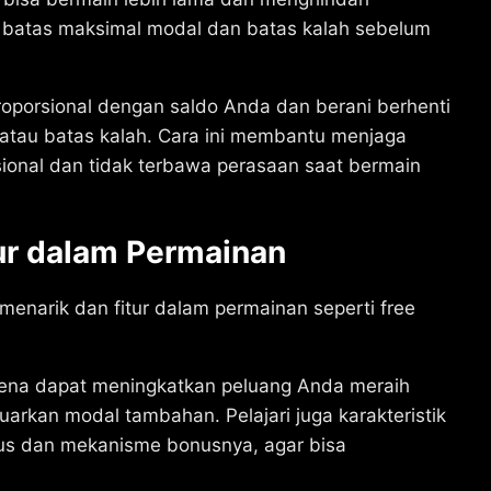
n batas maksimal modal dan batas kalah sebelum
oporsional dengan saldo Anda dan berani berhenti
atau batas kalah. Cara ini membantu menjaga
sional dan tidak terbawa perasaan saat bermain
ur dalam Permainan
enarik dan fitur dalam permainan seperti free
rena dapat meningkatkan peluang Anda meraih
rkan modal tambahan. Pelajari juga karakteristik
us dan mekanisme bonusnya, agar bisa