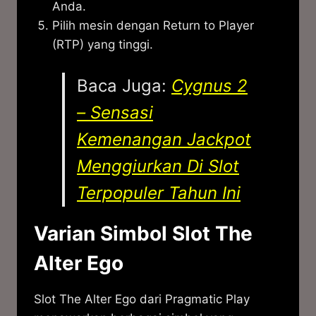
Anda.
Pilih mesin dengan Return to Player
(RTP) yang tinggi.
Baca Juga:
Cygnus 2
– Sensasi
Kemenangan Jackpot
Menggiurkan Di Slot
Terpopuler Tahun Ini
Varian Simbol Slot The
Alter Ego
Slot The Alter Ego dari Pragmatic Play