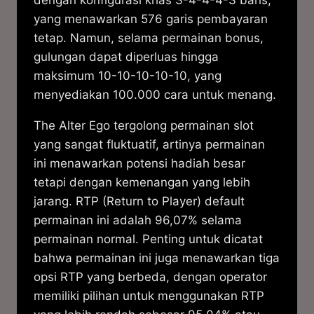
dengan konfigurasi khas 3-4-4-4-3 baris,
yang menawarkan 576 garis pembayaran
tetap. Namun, selama permainan bonus,
gulungan dapat diperluas hingga
maksimum 10-10-10-10-10, yang
menyediakan 100.000 cara untuk menang.
The Alter Ego tergolong permainan slot
yang sangat fluktuatif, artinya permainan
ini menawarkan potensi hadiah besar
tetapi dengan kemenangan yang lebih
jarang. RTP (Return to Player) default
permainan ini adalah 96,07% selama
permainan normal. Penting untuk dicatat
bahwa permainan ini juga menawarkan tiga
opsi RTP yang berbeda, dengan operator
memiliki pilihan untuk menggunakan RTP