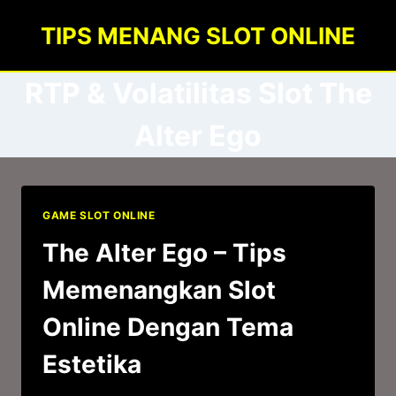
Skip
TIPS MENANG SLOT ONLINE
to
content
RTP & Volatilitas Slot The
Alter Ego
GAME SLOT ONLINE
The Alter Ego – Tips
Memenangkan Slot
Online Dengan Tema
Estetika