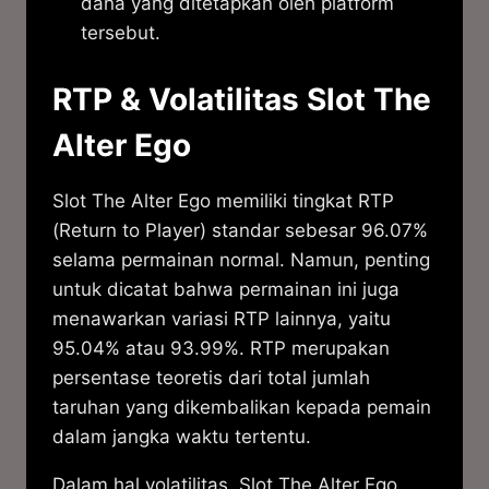
dana yang ditetapkan oleh platform
tersebut.
RTP & Volatilitas Slot The
Alter Ego
Slot The Alter Ego memiliki tingkat RTP
(Return to Player) standar sebesar 96.07%
selama permainan normal. Namun, penting
untuk dicatat bahwa permainan ini juga
menawarkan variasi RTP lainnya, yaitu
95.04% atau 93.99%. RTP merupakan
persentase teoretis dari total jumlah
taruhan yang dikembalikan kepada pemain
dalam jangka waktu tertentu.
Dalam hal volatilitas, Slot The Alter Ego