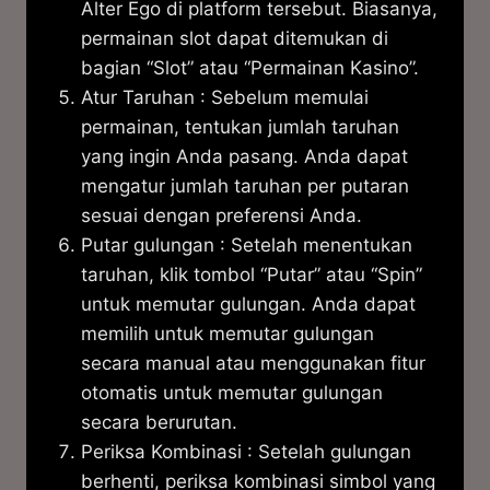
Alter Ego di platform tersebut. Biasanya,
permainan slot dapat ditemukan di
bagian “Slot” atau “Permainan Kasino”.
Atur Taruhan : Sebelum memulai
permainan, tentukan jumlah taruhan
yang ingin Anda pasang. Anda dapat
mengatur jumlah taruhan per putaran
sesuai dengan preferensi Anda.
Putar gulungan : Setelah menentukan
taruhan, klik tombol “Putar” atau “Spin”
untuk memutar gulungan. Anda dapat
memilih untuk memutar gulungan
secara manual atau menggunakan fitur
otomatis untuk memutar gulungan
secara berurutan.
Periksa Kombinasi : Setelah gulungan
berhenti, periksa kombinasi simbol yang