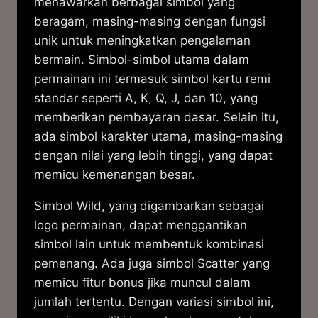
menawarkan berbagai simbol yang
beragam, masing-masing dengan fungsi
unik untuk meningkatkan pengalaman
bermain. Simbol-simbol utama dalam
permainan ini termasuk simbol kartu remi
standar seperti A, K, Q, J, dan 10, yang
memberikan pembayaran dasar. Selain itu,
ada simbol karakter utama, masing-masing
dengan nilai yang lebih tinggi, yang dapat
memicu kemenangan besar.
Simbol Wild, yang digambarkan sebagai
logo permainan, dapat menggantikan
simbol lain untuk membentuk kombinasi
pemenang. Ada juga simbol Scatter yang
memicu fitur bonus jika muncul dalam
jumlah tertentu. Dengan variasi simbol ini,