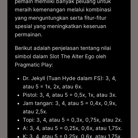
pemain memiliki banyak peluang untuk
meraih kemenangan melalui kombinasi
yang menguntungkan serta fitur-fitur
spesial yang meningkatkan keseruan
permainan.
Berikut adalah penjelasan tentang nilai
simbol dalam Slot The Alter Ego oleh
Pragmatic Play:
Dr. Jekyll (Tuan Hyde dalam FS): 3, 4,
atau 5 = 1x, 2x, atau 6x.
Pistol: 3, 4, atau 5 = 0,5x, 1x, atau 3x.
Jam tangan: 3, 4, atau 5 = 0,4x, 0,9x,
atau 2,5x.
Topi: 3, 4, atau 5 = 0,3x, 0,75x, atau 2x.
A: 3, 4, atau 5 = 0,25x, 0,6x, atau 1,75x.
K: 3, 4, atau 5 = 0,25x, 0,6x, atau 1,75x.