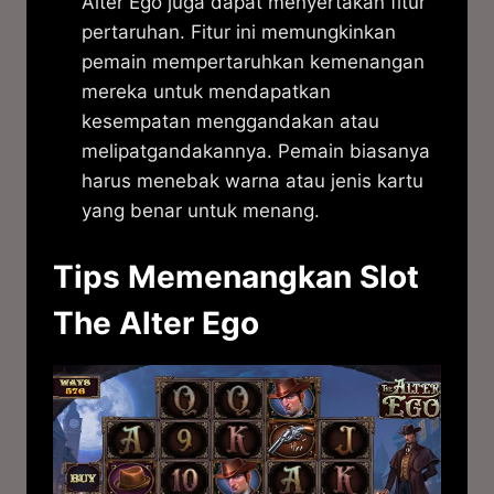
Alter Ego juga dapat menyertakan fitur
pertaruhan. Fitur ini memungkinkan
pemain mempertaruhkan kemenangan
mereka untuk mendapatkan
kesempatan menggandakan atau
melipatgandakannya. Pemain biasanya
harus menebak warna atau jenis kartu
yang benar untuk menang.
Tips Memenangkan Slot
The Alter Ego