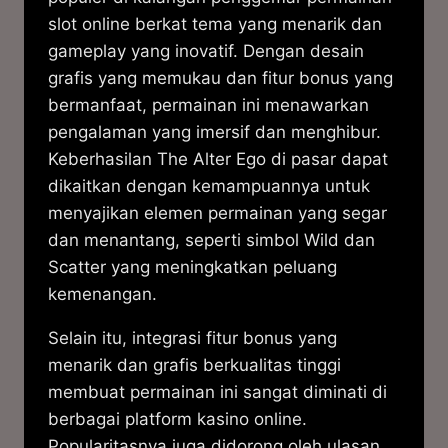
slot online berkat tema yang menarik dan
gameplay yang inovatif. Dengan desain
grafis yang memukau dan fitur bonus yang
bermanfaat, permainan ini menawarkan
pengalaman yang imersif dan menghibur.
Keberhasilan The Alter Ego di pasar dapat
dikaitkan dengan kemampuannya untuk
menyajikan elemen permainan yang segar
dan menantang, seperti simbol Wild dan
Scatter yang meningkatkan peluang
kemenangan.
Selain itu, integrasi fitur bonus yang
menarik dan grafis berkualitas tinggi
membuat permainan ini sangat diminati di
berbagai platform kasino online.
Popularitasnya juga didorong oleh ulasan