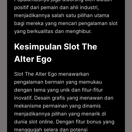
positif dari pemain dan ahli industri,
menjadikannya salah satu pilihan utama
bagi mereka yang mencari pengalaman slot
yang berkualitas dan menghibur.
Kesimpulan Slot The
Alter Ego
Slot The Alter Ego menawarkan
pengalaman bermain yang memukau
dengan tema yang unik dan fitur-fitur
inovatif. Desain grafis yang menawan dan
mekanisme permainan yang dinamis
menjadikannya pilihan yang menarik di
dunia slot online. Dengan fitur bonus yang
menggugah selera dan potensi