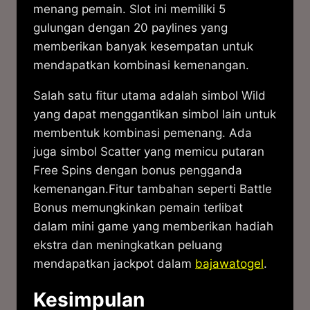
menang pemain. Slot ini memiliki 5
gulungan dengan 20 paylines yang
memberikan banyak kesempatan untuk
mendapatkan kombinasi kemenangan.
Salah satu fitur utama adalah simbol Wild
yang dapat menggantikan simbol lain untuk
membentuk kombinasi pemenang. Ada
juga simbol Scatter yang memicu putaran
Free Spins dengan bonus pengganda
kemenangan.
Fitur tambahan seperti Battle
Bonus memungkinkan pemain terlibat
dalam mini game yang memberikan hadiah
ekstra dan meningkatkan peluang
mendapatkan jackpot dalam
bajawatogel
.
Kesimpulan