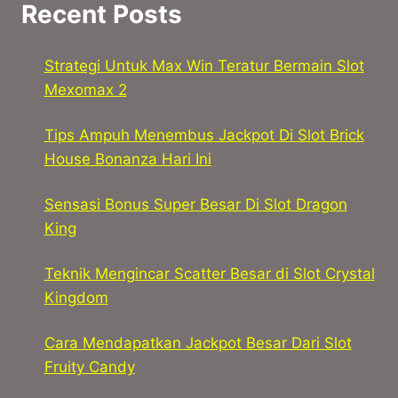
Recent Posts
Strategi Untuk Max Win Teratur Bermain Slot
Mexomax 2
Tips Ampuh Menembus Jackpot Di Slot Brick
House Bonanza Hari Ini
Sensasi Bonus Super Besar Di Slot Dragon
King
Teknik Mengincar Scatter Besar di Slot Crystal
Kingdom
Cara Mendapatkan Jackpot Besar Dari Slot
Fruity Candy