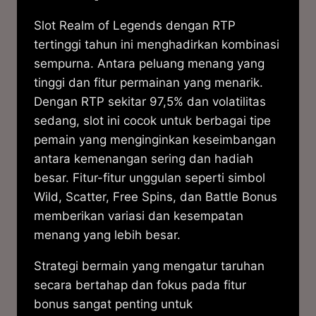
Slot Realm of Legends dengan RTP
tertinggi tahun ini menghadirkan kombinasi
sempurna. Antara peluang menang yang
tinggi dan fitur permainan yang menarik.
Dengan RTP sekitar 97,5% dan volatilitas
sedang, slot ini cocok untuk berbagai tipe
pemain yang menginginkan keseimbangan
antara kemenangan sering dan hadiah
besar. Fitur-fitur unggulan seperti simbol
Wild, Scatter, Free Spins, dan Battle Bonus
memberikan variasi dan kesempatan
menang yang lebih besar.
Strategi bermain yang mengatur taruhan
secara bertahap dan fokus pada fitur
bonus sangat penting untuk