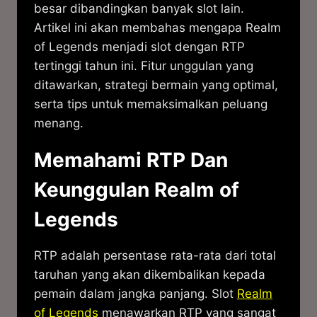
besar dibandingkan banyak slot lain.
Artikel ini akan membahas mengapa Realm
of Legends menjadi slot dengan RTP
tertinggi tahun ini. Fitur unggulan yang
ditawarkan, strategi bermain yang optimal,
serta tips untuk memaksimalkan peluang
menang.
Memahami RTP Dan
Keunggulan Realm of
Legends
RTP adalah persentase rata-rata dari total
taruhan yang akan dikembalikan kepada
pemain dalam jangka panjang. Slot
Realm
of Legends
menawarkan RTP yang sangat