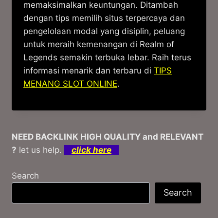
memaksimalkan keuntungan. Ditambah
dengan tips memilih situs terpercaya dan
pengelolaan modal yang disiplin, peluang
untuk meraih kemenangan di Realm of
Legends semakin terbuka lebar. Raih terus
informasi menarik dan terbaru di
TIPS
MENANG SLOT ONLINE
.
NEED BACKLINK HIGH QUALITY and RELEVANT
?
let us help.
click here
Search
Search