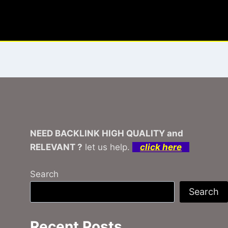
NEED BACKLINK HIGH QUALITY and
RELEVANT ?
let us help.
click here
Search
Search
Recent Posts