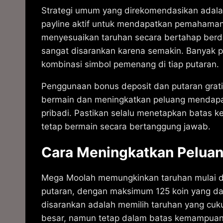
Strategi umum yang direkomendasikan adala
payline aktif untuk mendapatkan pemahaman
menyesuaikan taruhan secara bertahap berda
sangat disarankan karena semakin. Banyak pa
kombinasi simbol pemenang di tiap putaran.
Penggunaan bonus deposit dan putaran grati
bermain dan meningkatkan peluang mendapat
pribadi. Pastikan selalu menetapkan batas k
tetap bermain secara bertanggung jawab.
Cara Meningkatkan Pelua
Mega Moolah memungkinkan taruhan mulai da
putaran, dengan maksimum 125 koin yang dap
disarankan adalah memilih taruhan yang cuku
besar, namun tetap dalam batas kemampua