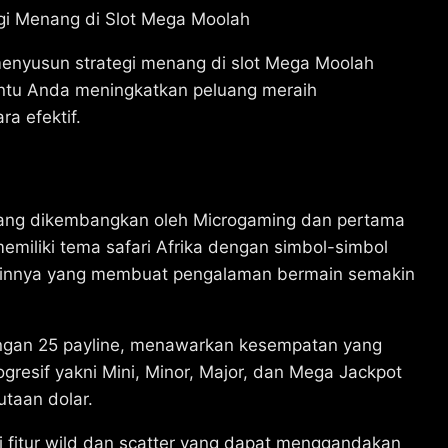
 menyusun strategi menang di slot Mega Moolah
tu Anda meningkatkan peluang meraih
a efektif.
yang dikembangkan oleh Microgaming dan pertama
emiliki tema safari Afrika dengan simbol-simbol
n lainnya yang membuat pengalaman bermain semakin
ngan 25 payline, menawarkan kesempatan yang
resif yakni Mini, Minor, Major, dan Mega Jackpot
utaan dolar.
 fitur wild dan scatter yang dapat menggandakan