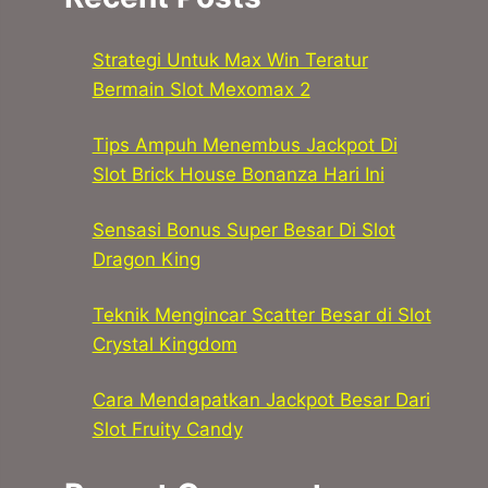
Strategi Untuk Max Win Teratur
Bermain Slot Mexomax 2
Tips Ampuh Menembus Jackpot Di
Slot Brick House Bonanza Hari Ini
Sensasi Bonus Super Besar Di Slot
Dragon King
Teknik Mengincar Scatter Besar di Slot
Crystal Kingdom
Cara Mendapatkan Jackpot Besar Dari
Slot Fruity Candy