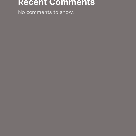
Recent Comments
No comments to show.