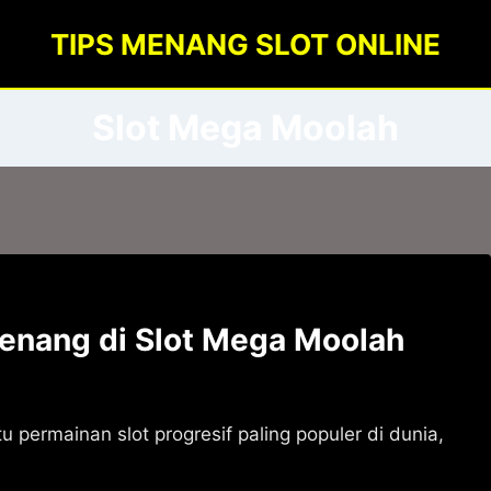
TIPS MENANG SLOT ONLINE
Slot Mega Moolah
enang di Slot Mega Moolah
u permainan slot progresif paling populer di dunia,