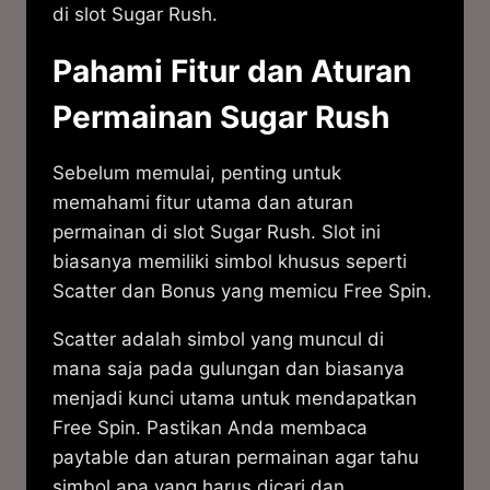
di slot Sugar Rush.
Pahami Fitur dan Aturan
Permainan Sugar Rush
Sebelum memulai, penting untuk
memahami fitur utama dan aturan
permainan di slot Sugar Rush. Slot ini
biasanya memiliki simbol khusus seperti
Scatter dan Bonus yang memicu Free Spin.
Scatter adalah simbol yang muncul di
mana saja pada gulungan dan biasanya
menjadi kunci utama untuk mendapatkan
Free Spin. Pastikan Anda membaca
paytable dan aturan permainan agar tahu
simbol apa yang harus dicari dan