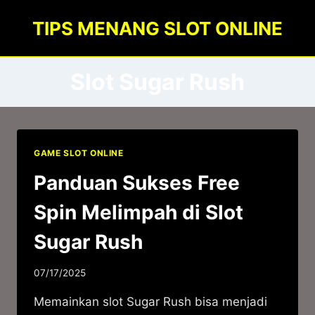
Skip
TIPS MENANG SLOT ONLINE
to
content
Slot Sugar Rush
GAME SLOT ONLINE
Panduan Sukses Free
Spin Melimpah di Slot
Sugar Rush
07/17/2025
Memainkan slot Sugar Rush bisa menjadi