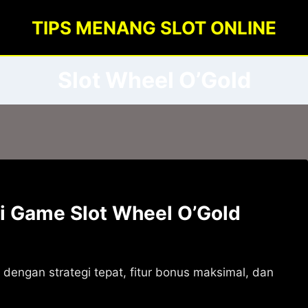
TIPS MENANG SLOT ONLINE
Slot Wheel O’Gold
i Game Slot Wheel O’Gold
dengan strategi tepat, fitur bonus maksimal, dan