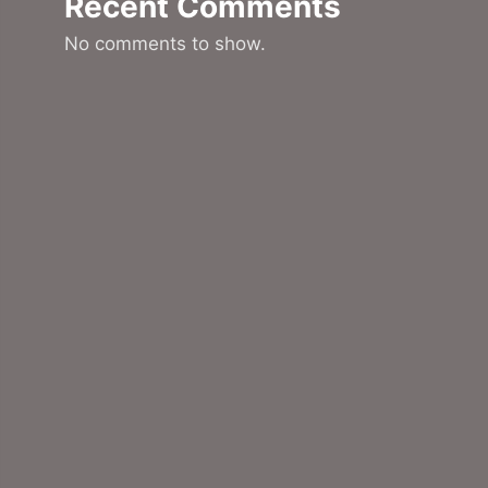
Recent Comments
No comments to show.