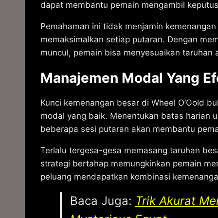
dapat membantu pemain mengambil keputusan
Pemahaman ini tidak menjamin kemenangan 
memaksimalkan setiap putaran. Dengan memp
muncul, pemain bisa menyesuaikan taruhan aga
Manajemen Modal Yang Efe
Kunci kemenangan besar di Wheel O’Gold bu
modal yang baik. Menentukan batas harian 
beberapa sesi putaran akan membantu pemain
Terlalu tergesa-gesa memasang taruhan bes
strategi bertahap memungkinkan pemain men
peluang mendapatkan kombinasi kemenangan
Baca Juga:
Trik Akurat Me