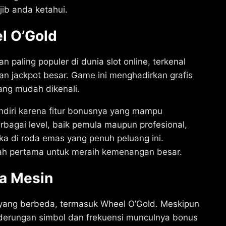
ib anda ketahui.
l O’Gold
 paling populer di dunia slot online, terkenal
 jackpot besar. Game ini menghadirkan grafis
ang mudah dikenali.
ndiri karena fitur bonusnya yang mampu
agai level, baik pemula maupun profesional,
ka di roda emas yang penuh peluang ini.
ah pertama untuk meraih kemenangan besar.
a Mesin
 yang berbeda, termasuk Wheel O’Gold. Meskipun
enderungan simbol dan frekuensi munculnya bonus