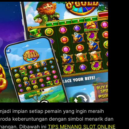
jadi impian setiap pemain yang ingin meraih
n roda keberuntungan dengan simbol menarik dan
nangan. Dibawah ini
TIPS MENANG SLOT ONLINE