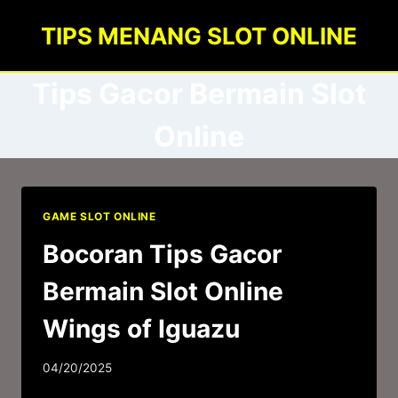
Skip
TIPS MENANG SLOT ONLINE
to
content
Tips Gacor Bermain Slot
Online
GAME SLOT ONLINE
Bocoran Tips Gacor
Bermain Slot Online
Wings of Iguazu
04/20/2025