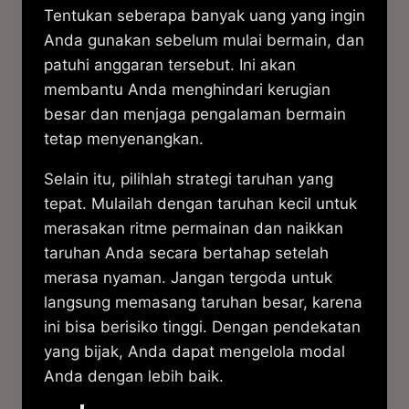
Tentukan seberapa banyak uang yang ingin
Anda gunakan sebelum mulai bermain, dan
patuhi anggaran tersebut. Ini akan
membantu Anda menghindari kerugian
besar dan menjaga pengalaman bermain
tetap menyenangkan.
Selain itu, pilihlah strategi taruhan yang
tepat. Mulailah dengan taruhan kecil untuk
merasakan ritme permainan dan naikkan
taruhan Anda secara bertahap setelah
merasa nyaman. Jangan tergoda untuk
langsung memasang taruhan besar, karena
ini bisa berisiko tinggi. Dengan pendekatan
yang bijak, Anda dapat mengelola modal
Anda dengan lebih baik.