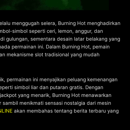
lalu menggugah selera, Burning Hot menghadirkan
mbol-simbol seperti ceri, lemon, anggur, dan
 gulungan, sementara desain latar belakang yang
da permainan ini. Dalam Burning Hot, pemain
gan mekanisme slot tradisional yang mudah
ik, permainan ini menyajikan peluang kemenangan
eperti simbol liar dan putaran gratis. Dengan
 jackpot yang menarik, Burning Hot menawarkan
sambil menikmati sensasi nostalgia dari mesin
NLINE
akan membahas tentang berita terbaru yang