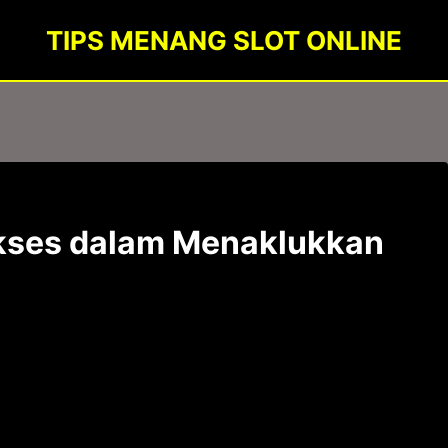
TIPS MENANG SLOT ONLINE
ukses dalam Menaklukkan