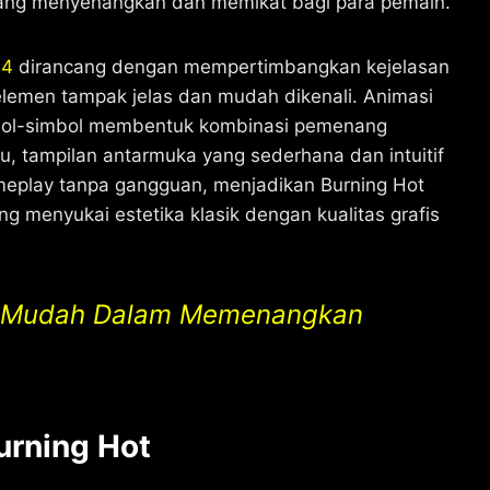
yang menyenangkan dan memikat bagi para pemain.
24
dirancang dengan mempertimbangkan kejelasan
lemen tampak jelas dan mudah dikenali. Animasi
imbol-simbol membentuk kombinasi pemenang
, tampilan antarmuka yang sederhana dan intuitif
eplay tanpa gangguan, menjadikan Burning Hot
g menyukai estetika klasik dengan kualitas grafis
ps Mudah Dalam Memenangkan
urning Hot