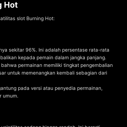
g Hot
tilitas slot Burning Hot:
ya sekitar 96%. Ini adalah persentase rata-rata
embalikan kepada pemain dalam jangka panjang.
n bahwa permainan memiliki tingkat pengembalian
esar untuk memenangkan kembali sebagian dari
rgantung pada versi atau penyedia permainan,
ar umum.