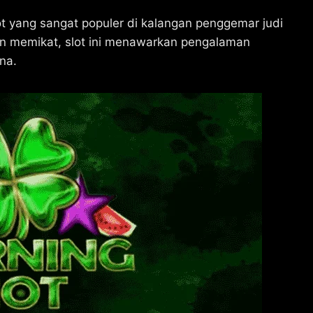
t yang sangat populer di kalangan penggemar judi
n memikat, slot ini menawarkan pengalaman
na.