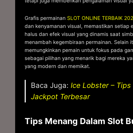
tetapi juga memberikan pengalaman visual 
Grafis permainan
SLOT ONLINE TERBAIK 20
dan kenyamanan visual, memastikan setiap e
halus dan efek visual yang dinamis saat s
menambah kegembiraan permainan. Selain itu
memungkinkan pemain untuk fokus pada gam
sebagai pilihan yang menarik bagi mereka yan
yang modern dan memikat.
Baca Juga:
Ice Lobster – Ti
Jackpot Terbesar
Tips Menang Dalam Slot B