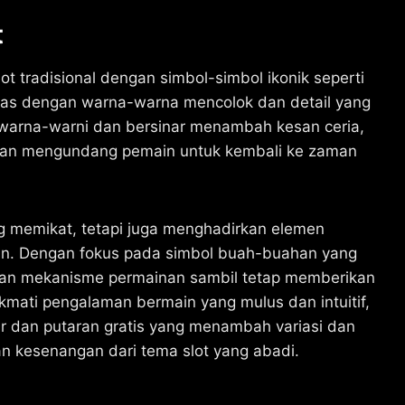
t
t tradisional dengan simbol-simbol ikonik seperti
hias dengan warna-warna mencolok dan detail yang
rwarna-warni dan bersinar menambah kesan ceria,
an mengundang pemain untuk kembali ke zaman
g memikat, tetapi juga menghadirkan elemen
. Dengan fokus pada simbol buah-buahan yang
kan mekanisme permainan sambil tetap memberikan
mati pengalaman bermain yang mulus dan intuitif,
iar dan putaran gratis yang menambah variasi dan
n kesenangan dari tema slot yang abadi.