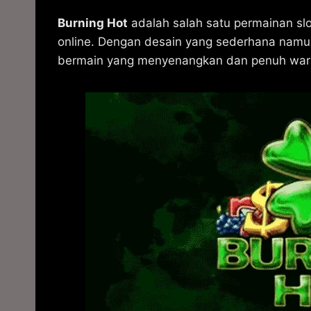
h
a
e
e
k
i
a
c
s
l
y
n
Burning Hot
adalah salah satu permainan slo
t
e
s
e
p
e
online. Dengan desain yang sederhana namu
s
b
e
g
e
bermain yang menyenangkan dan penuh war
A
o
n
r
p
o
g
a
p
k
e
m
r