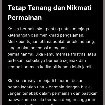
Tetap Tenang dan Nikmati
Permainan
Ketika bermain slot, penting untuk menjaga
ketenangan dan menikmati pengalaman.
Meskipun tujuan utama adalah untuk menang,
jangan biarkan emosi menguasai
permainanmu. Jika kamu merasa frustrasi atau
tertekan, sebaiknya berhenti sejenak dan
kembali bermain ketika pikiranmu lebih jernih.
Slot seharusnya menjadi hiburan, bukan
beban.
Ingatlah untuk bermain dengan bijak.
Jangan terjebak dalam permainan dan pastikan
bahwa kamu selalu bermain dengan anggaran