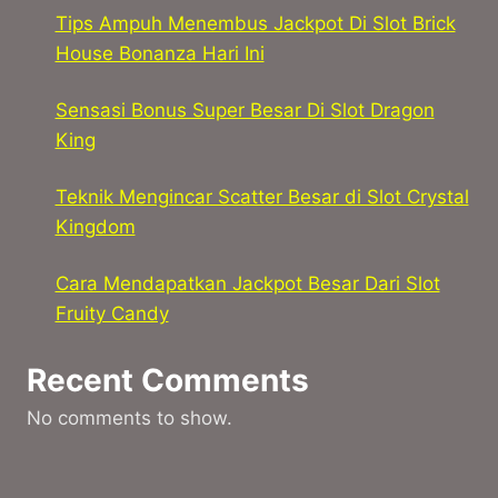
Tips Ampuh Menembus Jackpot Di Slot Brick
House Bonanza Hari Ini
Sensasi Bonus Super Besar Di Slot Dragon
King
Teknik Mengincar Scatter Besar di Slot Crystal
Kingdom
Cara Mendapatkan Jackpot Besar Dari Slot
Fruity Candy
Recent Comments
No comments to show.