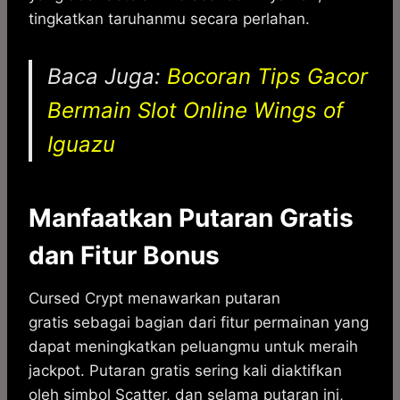
tingkatkan taruhanmu secara perlahan.
Baca Juga:
Bocoran Tips Gacor
Bermain Slot Online Wings of
Iguazu
Manfaatkan Putaran Gratis
dan Fitur Bonus
Cursed Crypt menawarkan putaran
gratis sebagai bagian dari fitur permainan yang
dapat meningkatkan peluangmu untuk meraih
jackpot. Putaran gratis sering kali diaktifkan
oleh simbol Scatter, dan selama putaran ini,