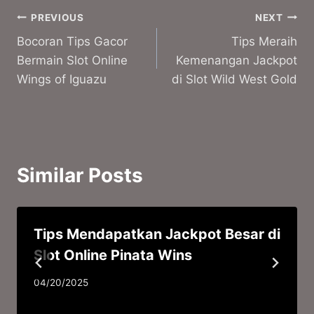
Post
PREVIOUS
NEXT
Bocoran Tips Gacor
Tips Meraih
navigation
Bermain Slot Online
Kemenangan Jackpot
Wings of Iguazu
di Slot Wild West Gold
Similar Posts
Tips Mendapatkan Jackpot Besar di
Slot Online Pinata Wins
04/20/2025