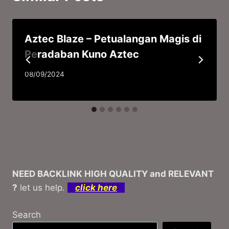
Aztec Blaze – Petualangan Magis di
Peradaban Kuno Aztec
08/09/2024
NEED BACKLINK HIGH QUALITY and RELEVANT
?
let us help.
click here
Search