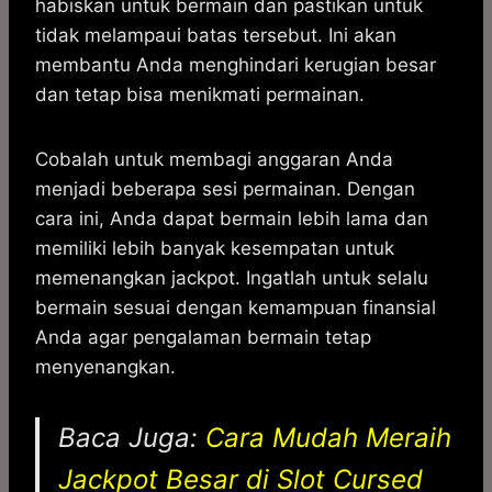
habiskan untuk bermain dan pastikan untuk
tidak melampaui batas tersebut. Ini akan
membantu Anda menghindari kerugian besar
dan tetap bisa menikmati permainan.
Cobalah untuk membagi anggaran Anda
menjadi beberapa sesi permainan. Dengan
cara ini, Anda dapat bermain lebih lama dan
memiliki lebih banyak kesempatan untuk
memenangkan jackpot. Ingatlah untuk selalu
bermain sesuai dengan kemampuan finansial
Anda agar pengalaman bermain tetap
menyenangkan.
Baca Juga:
Cara Mudah Meraih
Jackpot Besar di Slot Cursed