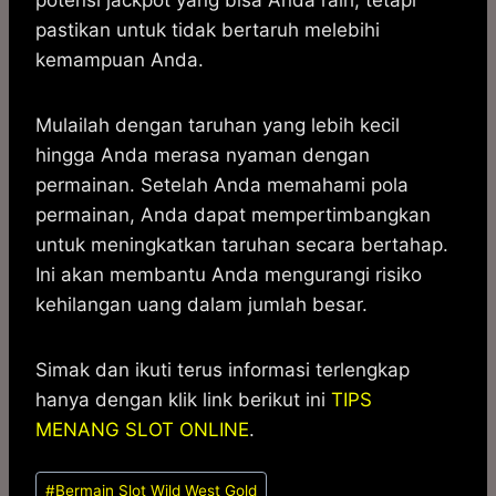
potensi jackpot yang bisa Anda raih, tetapi
pastikan untuk tidak bertaruh melebihi
kemampuan Anda.
Mulailah dengan taruhan yang lebih kecil
hingga Anda merasa nyaman dengan
permainan. Setelah Anda memahami pola
permainan, Anda dapat mempertimbangkan
untuk meningkatkan taruhan secara bertahap.
Ini akan membantu Anda mengurangi risiko
kehilangan uang dalam jumlah besar.
Simak dan ikuti terus informasi terlengkap
hanya dengan klik link berikut ini
TIPS
MENANG SLOT ONLINE
.
Post
#
Bermain Slot Wild West Gold