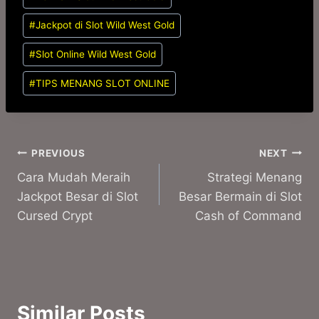
Tags:
#
Jackpot di Slot Wild West Gold
#
Slot Online Wild West Gold
#
TIPS MENANG SLOT ONLINE
Post
PREVIOUS
NEXT
Cara Mudah Meraih
Strategi Menang
navigation
Jackpot Besar di Slot
Besar Bermain di Slot
Cursed Crypt
Cash of Command
Similar Posts