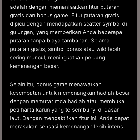
adalah dengan memanfaatkan fitur putaran
gratis dan bonus game. Fitur putaran gratis
dipicu dengan mendapatkan scatter symbol di
gulungan, yang memberikan Anda beberapa
putaran tanpa biaya tambahan. Selama
putaran gratis, simbol bonus atau wild lebih
sering muncul, meningkatkan peluang
kemenangan besar.
Selain itu, bonus game menawarkan
kesempatan untuk memenangkan hadiah besar
dengan memutar roda hadiah atau membuka
peti harta karun yang tersembunyi di dasar
laut. Dengan mengaktifkan fitur ini, Anda dapat
merasakan sensasi kemenangan lebih intens.