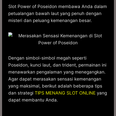
h
a
e
e
k
i
a
c
s
l
y
n
Slot Power of Poseidon membawa Anda dalam
t
e
s
e
p
e
petualangan bawah laut yang penuh dengan
s
b
e
g
e
misteri dan peluang kemenangan besar.
A
o
n
r
p
o
g
a
p
k
e
m
r
Dengan simbol-simbol megah seperti
Poseidon, kunci laut, dan trident, permainan ini
menawarkan pengalaman yang menegangkan.
Agar dapat merasakan sensasi kemenangan
yang maksimal, berikut adalah beberapa tips
dan strategi
TIPS MENANG SLOT ONLINE
yang
dapat membantu Anda.