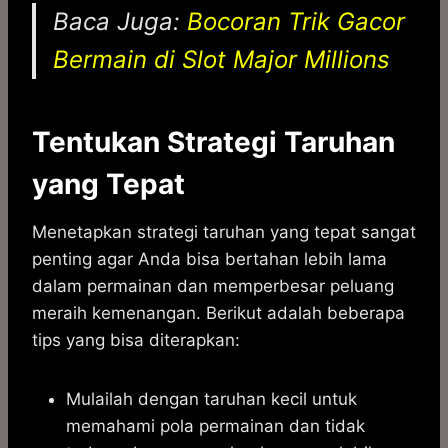
Baca Juga:
Bocoran Trik Gacor
Bermain di Slot Major Millions
Tentukan Strategi Taruhan
yang Tepat
Menetapkan strategi taruhan yang tepat sangat
penting agar Anda bisa bertahan lebih lama
dalam permainan dan memperbesar peluang
meraih kemenangan. Berikut adalah beberapa
tips yang bisa diterapkan:
Mulailah dengan taruhan kecil untuk
memahami pola permainan dan tidak