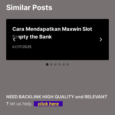
Similar Posts
Cara Mendapatkan Maxwin Slot
Empty the Bank
07/17/2025
NEED BACKLINK HIGH QUALITY and RELEVANT
?
let us help.
click here