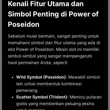
Kenali Fitur Utama dan
Simbol Penting di Power of
Poseidon
Sebelum mulai bermain, sangat penting untuk
memahami simbol dan fitur utama yang ada di
slot Power of Poseidon. Mesin slot ini memiliki
simbol-simbol yang sangat mempengaruhi
hasil permainan Anda, seperti:
Wild Symbol (Poseidon)
: Mewakili simbol
lain untuk membentuk kombinasi
pemenang.
Scatter Symbol (Trident)
: Memicu putaran
gratis yang memberikan peluang ekstra