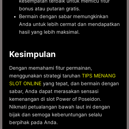
kesempatan terbaik untuk memicu fitur
bonus atau putaran gratis.
Bermain dengan sabar memungkinkan
Anda untuk lebih cermat dan mendapatkan
hasil yang lebih maksimal.
Kesimpulan
Dengan memahami fitur permainan,
menggunakan strategi taruhan
TIPS MENANG
SLOT ONLINE
yang tepat, dan bermain dengan
sabar, Anda dapat merasakan sensasi
kemenangan di slot Power of Poseidon.
Nikmati petualangan bawah laut ini dengan
bijak dan semoga keberuntungan selalu
berpihak pada Anda.