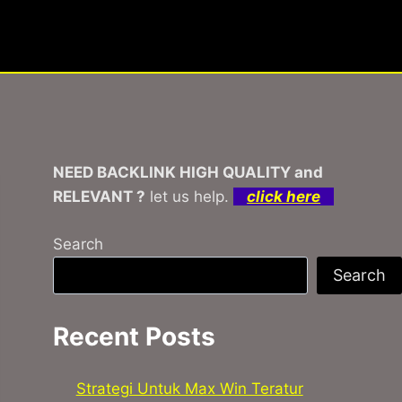
NEED BACKLINK HIGH QUALITY and
RELEVANT ?
let us help.
click here
Search
Search
Recent Posts
Strategi Untuk Max Win Teratur