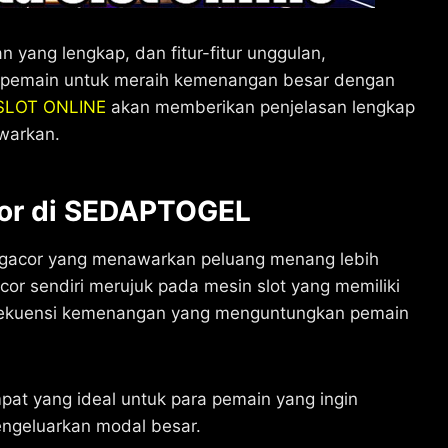
n yang lengkap, dan fitur-fitur unggulan,
pemain untuk meraih kemenangan besar dengan
SLOT ONLINE
akan memberikan penjelasan lengkap
warkan.
cor di SEDAPTOGEL
t gacor yang menawarkan peluang menang lebih
acor sendiri merujuk pada mesin slot yang memiliki
frekuensi kemenangan yang menguntungkan pemain
at yang ideal untuk para pemain yang ingin
ngeluarkan modal besar.