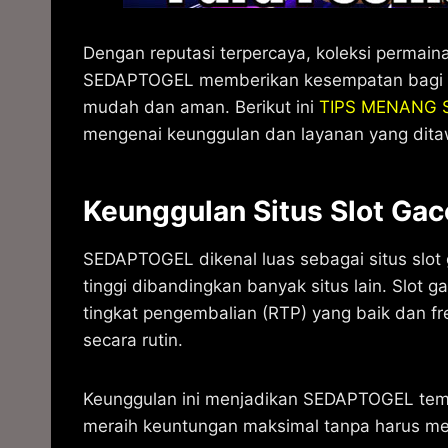
Dengan reputasi terpercaya, koleksi permaina
SEDAPTOGEL memberikan kesempatan bagi 
mudah dan aman. Berikut ini
TIPS MENANG 
mengenai keunggulan dan layanan yang dita
Keunggulan Situs Slot Ga
SEDAPTOGEL dikenal luas sebagai situs slo
tinggi dibandingkan banyak situs lain. Slot g
tingkat pengembalian (RTP) yang baik dan 
secara rutin.
Keunggulan ini menjadikan SEDAPTOGEL temp
meraih keuntungan maksimal tanpa harus me