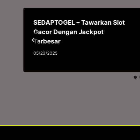
SEDAPTOGEL – Tawarkan Slot
Gacor Dengan Jackpot
Terbesar
05/23/2025