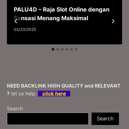
PALU4D – Raja Slot Online dengan
Sensasi Menang Maksimal
05/23/2025
NEED BACKLINK HIGH QUALITY and RELEVANT
?
let us help.
click here
Search
Search