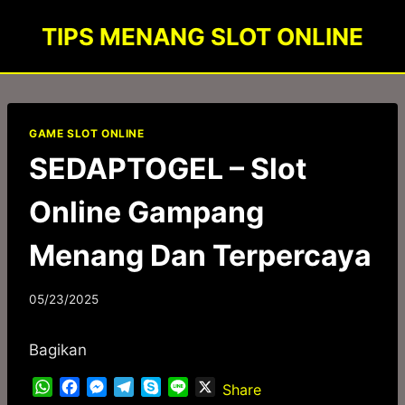
Skip
TIPS MENANG SLOT ONLINE
to
content
GAME SLOT ONLINE
SEDAPTOGEL – Slot
Online Gampang
Menang Dan Terpercaya
05/23/2025
Bagikan
W
F
M
T
S
L
X
Share