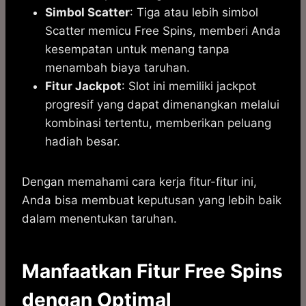
Simbol Scatter
: Tiga atau lebih simbol
Scatter memicu Free Spins, memberi Anda
kesempatan untuk menang tanpa
menambah biaya taruhan.
Fitur Jackpot
: Slot ini memiliki jackpot
progresif yang dapat dimenangkan melalui
kombinasi tertentu, memberikan peluang
hadiah besar.
Dengan memahami cara kerja fitur-fitur ini,
Anda bisa membuat keputusan yang lebih baik
dalam menentukan taruhan.
Manfaatkan Fitur Free Spins
dengan Optimal