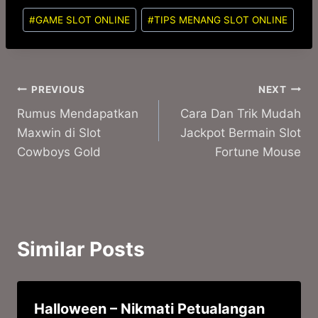
Post
#
GAME SLOT ONLINE
#
TIPS MENANG SLOT ONLINE
Tags:
Post
PREVIOUS
NEXT
Rumus Mendapatkan
Cara Dan Trik Mudah
navigation
Maxwin di Slot
Jackpot Bermain Slot
Cowboys Gold
Fortune Mouse
Similar Posts
Halloween – Nikmati Petualangan