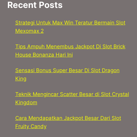
Recent Posts
Strategi Untuk Max Win Teratur Bermain Slot
Mexomax 2
Tips Ampuh Menembus Jackpot Di Slot Brick
House Bonanza Hari Ini
Sensasi Bonus Super Besar Di Slot Dragon
King
Teknik Mengincar Scatter Besar di Slot Crystal
Kingdom
Cara Mendapatkan Jackpot Besar Dari Slot
Fruity Candy