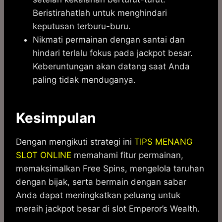
Beristirahatlah untuk menghindari
keputusan terburu-buru.
Nikmati permainan dengan santai dan
hindari terlalu fokus pada jackpot besar.
Keberuntungan akan datang saat Anda
paling tidak menduganya.
Kesimpulan
Dengan mengikuti strategi ini
TIPS MENANG
SLOT ONLINE
memahami fitur permainan,
memaksimalkan Free Spins, mengelola taruhan
dengan bijak, serta bermain dengan sabar
Anda dapat meningkatkan peluang untuk
meraih jackpot besar di slot Emperor’s Wealth.