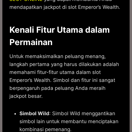
mendapatkan jackpot di slot Emperor’s Wealth.
Kenali Fitur Utama dalam
Permainan
Untuk memaksimalkan peluang menang,
langkah pertama yang harus dilakukan adalah
memahami fitur-fitur utama dalam slot
Emperor’s Wealth. Simbol dan fitur ini sangat
berpengaruh pada peluang Anda meraih
jackpot besar.
Simbol Wild
: Simbol Wild menggantikan
simbol lain untuk membantu menciptakan
kombinasi pemenang.