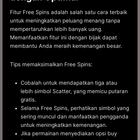
Fitur Free Spins adalah salah satu cara terbaik
untuk meningkatkan peluang menang tanpa
mempertaruhkan lebih banyak uang.
Memanfaatkan fitur ini dengan bijak dapat
membantu Anda meraih kemenangan besar.
Tips memaksimalkan Free Spins:
Cobalah untuk mendapatkan tiga atau
lebih simbol Scatter, yang memicu putaran
gratis.
Selama Free Spins, perhatikan simbol yang
sering muncul dan manfaatkan pengganda
untuk meningkatkan kemenangan.
Jika permainan menyediakan opsi buy