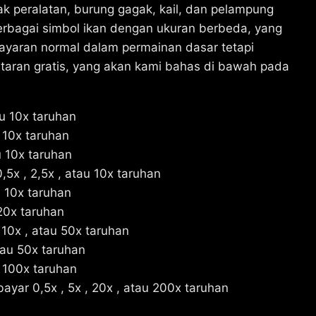
 peralatan, burung gagak, kail, dan pelampung
berbagai simbol ikan dengan ukuran berbeda, yang
ayaran normal dalam permainan dasar tetapi
taran gratis, yang akan kami bahas di bawah pada
au 10x taruhan
u 10x taruhan
u 10x taruhan
,5x , 2,5x , atau 10x taruhan
u 10x taruhan
 20x taruhan
 10x , atau 50x taruhan
tau 50x taruhan
u 100x taruhan
yar 0,5x , 5x , 20x , atau 200x taruhan