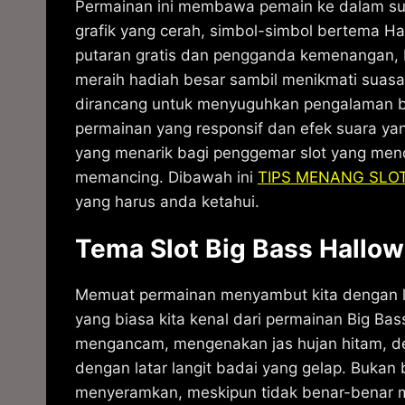
Permainan ini membawa pemain ke dalam su
grafik yang cerah, simbol-simbol bertema Hal
putaran gratis dan pengganda kemenangan,
meraih hadiah besar sambil menikmati suasan
dirancang untuk menyuguhkan pengalaman 
permainan yang responsif dan efek suara y
yang menarik bagi penggemar slot yang men
memancing. Dibawah ini
TIPS MENANG SLO
yang harus anda ketahui.
Tema Slot Big Bass Hallo
Memuat permainan menyambut kita dengan l
yang biasa kita kenal dari permainan Big B
mengancam, mengenakan jas hujan hitam, de
dengan latar langit badai yang gelap. Bukan 
menyeramkan, meskipun tidak benar-benar 