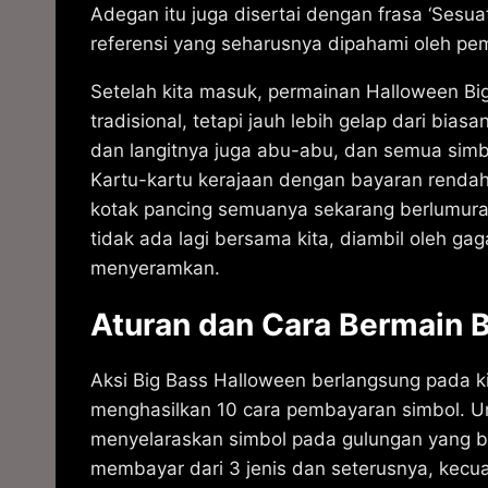
Adegan itu juga disertai dengan frasa ‘Sesua
referensi yang seharusnya dipahami oleh pe
Setelah kita masuk, permainan Halloween B
tradisional, tetapi jauh lebih gelap dari bi
dan langitnya juga abu-abu, dan semua simb
Kartu-kartu kerajaan dengan bayaran rendah 
kotak pancing semuanya sekarang berlumuran
tidak ada lagi bersama kita, diambil oleh g
menyeramkan.
Aturan dan Cara Bermain 
Aksi Big Bass Halloween berlangsung pada kis
menghasilkan 10 cara pembayaran simbol. U
menyelaraskan simbol pada gulungan yang ber
membayar dari 3 jenis dan seterusnya, kecu