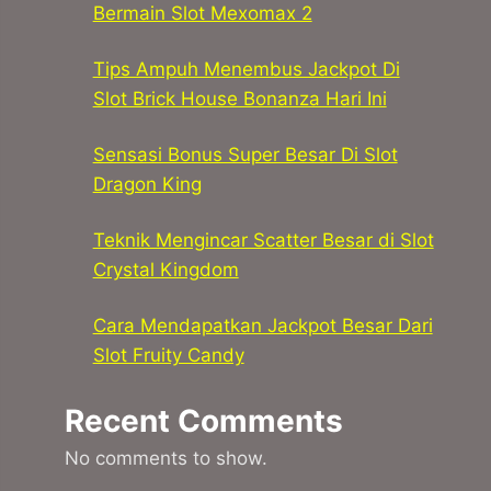
Bermain Slot Mexomax 2
Tips Ampuh Menembus Jackpot Di
Slot Brick House Bonanza Hari Ini
Sensasi Bonus Super Besar Di Slot
Dragon King
Teknik Mengincar Scatter Besar di Slot
Crystal Kingdom
Cara Mendapatkan Jackpot Besar Dari
Slot Fruity Candy
Recent Comments
No comments to show.