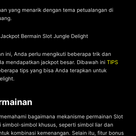
inan yang menarik dengan tema petualangan di
uang.
 ini, Anda perlu mengikuti beberapa trik dan
da mendapatkan jackpot besar. Dibawah ini
TIPS
erapa tips yang bisa Anda terapkan untuk
light.
rmainan
k memahami bagaimana mekanisme permainan Slot
i simbol-simbol khusus, seperti simbol liar dan
k kombinasi kemenangan. Selain itu, fitur bonus