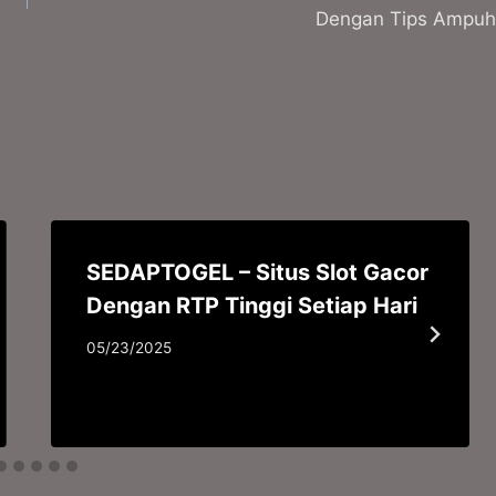
Dengan Tips Ampuh
SEDAPTOGEL – Situs Slot Gacor
Dengan RTP Tinggi Setiap Hari
05/23/2025