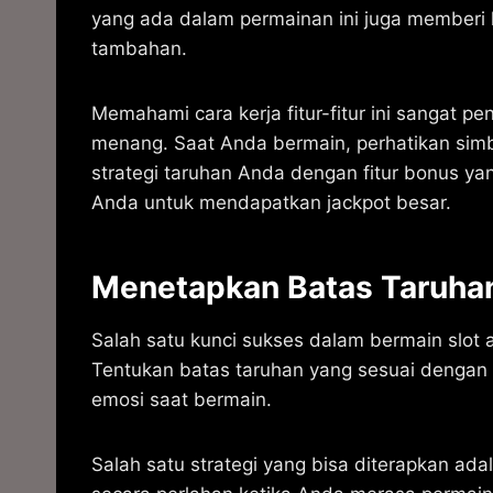
yang ada dalam permainan ini juga member
tambahan.
Memahami cara kerja fitur-fitur ini sangat 
menang. Saat Anda bermain, perhatikan simb
strategi taruhan Anda dengan fitur bonus ya
Anda untuk mendapatkan jackpot besar.
Menetapkan Batas Taruhan
Salah satu kunci sukses dalam bermain slot 
Tentukan batas taruhan yang sesuai dengan
emosi saat bermain.
Salah satu strategi yang bisa diterapkan ada