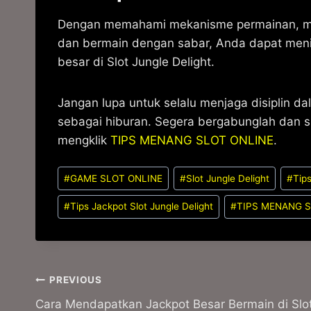
Dengan memahami mekanisme permainan, men
dan bermain dengan sabar, Anda dapat men
besar di Slot Jungle Delight.
Jangan lupa untuk selalu menjaga disiplin d
sebagai hiburan. Segera bergabunglah dan 
mengklik
TIPS MENANG SLOT ONLINE
.
Post
#
GAME SLOT ONLINE
#
Slot Jungle Delight
#
Tip
Tags:
#
Tips Jackpot Slot Jungle Delight
#
TIPS MENANG S
Post
PREVIOUS
Cara Mendapatkan Jackpot Besar Bermain di Slo